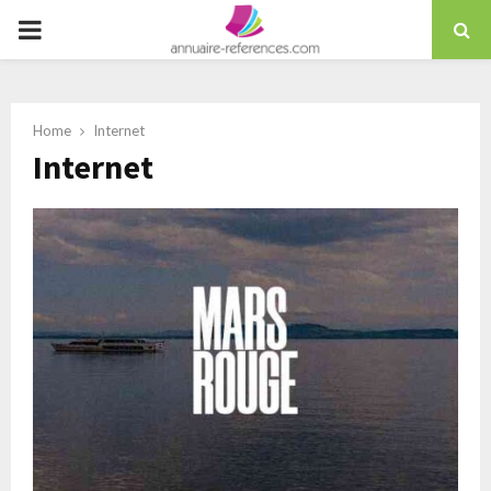
Skip
PRIMARY
to
content
MENU
Home
Internet
Internet