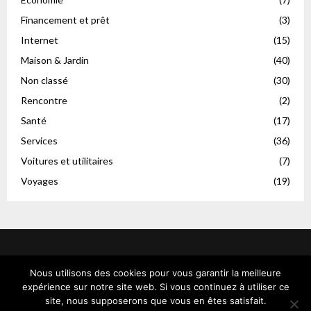
Financement et prêt
(3)
Internet
(15)
Maison & Jardin
(40)
Non classé
(30)
Rencontre
(2)
Santé
(17)
Services
(36)
Voitures et utilitaires
(7)
Voyages
(19)
Nous utilisons des cookies pour vous garantir la meilleure
expérience sur notre site web. Si vous continuez à utiliser ce
site, nous supposerons que vous en êtes satisfait.