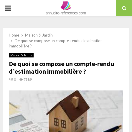
Skip
PRIMARY
to
content
MENU
Home
Maison & Jardin
De quoi se compose un compte-rendu d’estimation
immobilière ?
Maison & Jardin
De quoi se compose un compte-rendu
d’estimation immobilière ?
0
7389