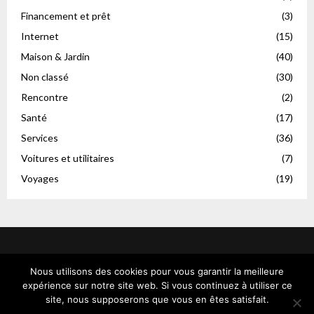
Financement et prêt
(3)
Internet
(15)
Maison & Jardin
(40)
Non classé
(30)
Rencontre
(2)
Santé
(17)
Services
(36)
Voitures et utilitaires
(7)
Voyages
(19)
Nous utilisons des cookies pour vous garantir la meilleure
expérience sur notre site web. Si vous continuez à utiliser ce
site, nous supposerons que vous en êtes satisfait.