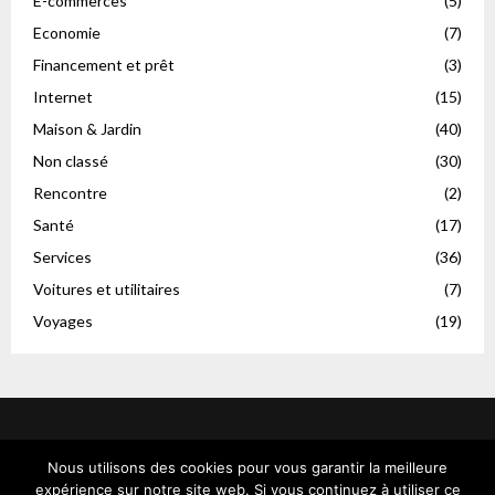
E-commerces
(5)
Economie
(7)
Financement et prêt
(3)
Internet
(15)
Maison & Jardin
(40)
Non classé
(30)
Rencontre
(2)
Santé
(17)
Services
(36)
Voitures et utilitaires
(7)
Voyages
(19)
Nous utilisons des cookies pour vous garantir la meilleure
expérience sur notre site web. Si vous continuez à utiliser ce