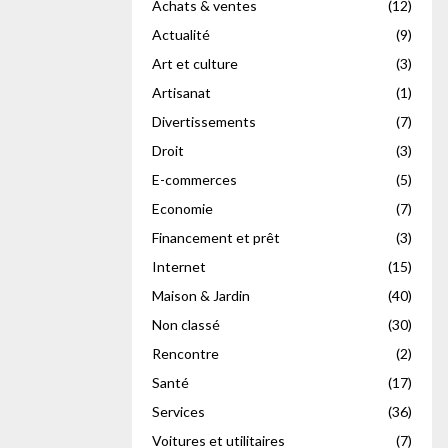
Achats & ventes
(12)
Actualité
(9)
Art et culture
(3)
Artisanat
(1)
Divertissements
(7)
Droit
(3)
E-commerces
(5)
Economie
(7)
Financement et prêt
(3)
Internet
(15)
Maison & Jardin
(40)
Non classé
(30)
Rencontre
(2)
Santé
(17)
Services
(36)
Voitures et utilitaires
(7)