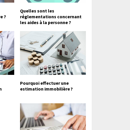
Quelles sont les
e ?
réglementations concernant
les aides à la personne ?
Pourquoi effectuer une
n
estimation immobilière ?