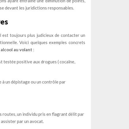
tions ayant entrainé une diminution de points,
se devant les juridictions responsables.
res
il est toujours plus judicieux de contacter un
ctionnelle. Voici quelques exemples concrets
alcool au volant
:
t testée positive aux drogues ( cocaïne,
re à un dépistage ou un contrôle par
s routes, un individu pris en flagrant délit par
 assister par un avocat.