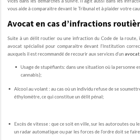
vices dans les démarches à suivre. Il agit aussi dans les infrac
vous aide à comparaitre devant le Tribunal et à plaider votre cau
Avocat en cas d’infractions routiè
Suite à un délit routier ou une infraction du Code de la route, 
avocat spécialisé pour comparaitre devant l’Institution corre
auxquels il est recommandé de recourir aux services d’un
avocat 
Usage de stupėfiants: dans une situation où la personne es
cannabis);
Alcool au volant : au cas où un individu refuse de se soumett
éthylomètre, ce qui constitue un délit pénal;
Excès de vitesse : que ce soit en ville, sur les autoroutes ou le
un radar automatique ou par les forces de l’ordre doit se faire