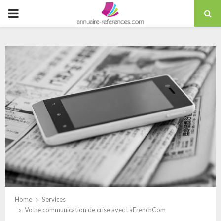
Skip
PRIMARY
to
content
MENU
Home
Services
Votre communication de crise avec LaFrenchCom