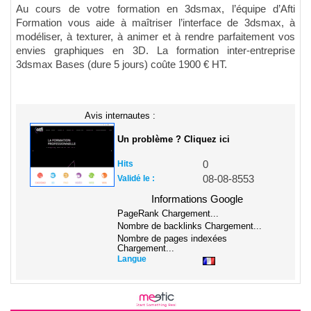
Au cours de votre formation en
3dsmax
, l’équipe d’Afti
Formation vous aide à m
aîtriser l’interface de 3dsmax
, à
m
odélise
r
,
à
texture
r
,
à
anime
r
et
à
rend
re parfaitement
vos
envies graphiques en 3D
. La formation inter-entreprise
3dsmax
Bases (dure 5 jours) coûte 1900 € HT.
Avis internautes :
Un problème ? Cliquez ici
Hits
0
Validé le :
08-08-8553
Informations Google
PageRank
Chargement...
Nombre de backlinks
Chargement...
Nombre de pages indexées
Chargement...
Langue